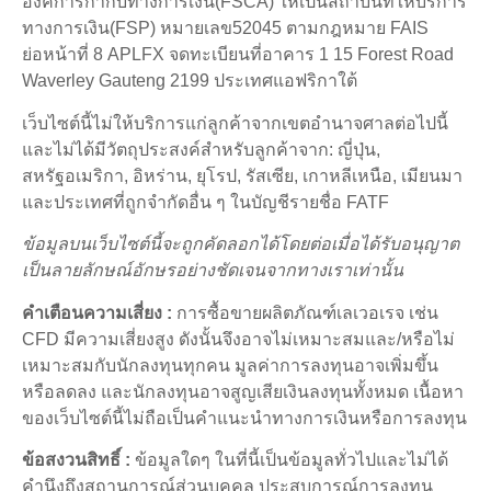
องค์การกำกับทางการเงิน(FSCA) ให้เป็นสถาบันที่ให้บริการ
ทางการเงิน(FSP) หมายเลข52045 ตามกฎหมาย FAIS
ย่อหน้าที่ 8 APLFX จดทะเบียนที่อาคาร 1 15 Forest Road
Waverley Gauteng 2199 ประเทศแอฟริกาใต้
เว็บไซต์นี้ไม่ให้บริการแก่ลูกค้าจากเขตอำนาจศาลต่อไปนี้
และไม่ได้มีวัตถุประสงค์สำหรับลูกค้าจาก: ญี่ปุ่น,
สหรัฐอเมริกา, อิหร่าน, ยุโรป, รัสเซีย, เกาหลีเหนือ, เมียนมา
และประเทศที่ถูกจำกัดอื่น ๆ ในบัญชีรายชื่อ FATF
ข้อมูลบนเว็บไซต์นี้จะถูกคัดลอกได้โดยต่อเมื่อได้รับอนุญาต
เป็นลายลักษณ์อักษรอย่างชัดเจนจากทางเราเท่านั้น
คำเตือนความเสี่ยง
:
การซื้อขายผลิตภัณฑ์เลเวอเรจ เช่น
CFD มีความเสี่ยงสูง ดังนั้นจึงอาจไม่เหมาะสมและ/หรือไม่
เหมาะสมกับนักลงทุนทุกคน มูลค่าการลงทุนอาจเพิ่มขึ้น
หรือลดลง และนักลงทุนอาจสูญเสียเงินลงทุนทั้งหมด เนื้อหา
ของเว็บไซต์นี้ไม่ถือเป็นคำแนะนำทางการเงินหรือการลงทุน
ข้อสงวนสิทธิ์
:
ข้อมูลใดๆ ในที่นี้เป็นข้อมูลทั่วไปและไม่ได้
คำนึงถึงสถานการณ์ส่วนบุคคล ประสบการณ์การลงทุน